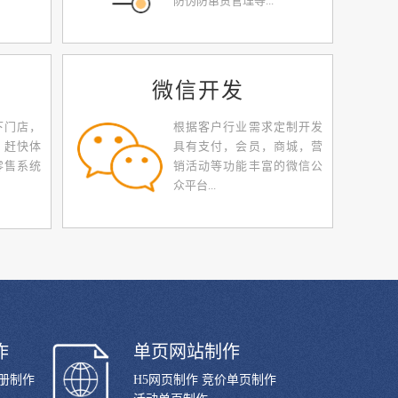
防伪防窜货管理等...
微信开发
下门店，
根据客户行业需求定制开发
，赶快体
具有支付，会员，商城，营
零售系统
销活动等功能丰富的微信公
众平台...
作
单页网站制作
画册制作
H5网页制作 竞价单页制作