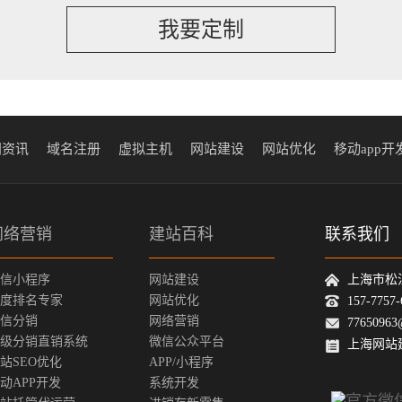
我要定制
闻资讯
域名注册
虚拟主机
网站建设
网站优化
移动app开
网络营销
建站百科
联系我们
信小程序
网站建设
上海市松
度排名专家
网站优化
157-775
信分销
网络营销
77650963
级分销直销系统
微信公众平台
上海网站
站SEO优化
APP/小程序
动APP开发
系统开发