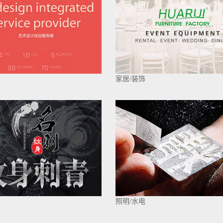
家居/装饰
照明/水电