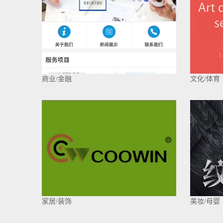
商业/金融
文化/体育
家居/装饰
美妆/母婴