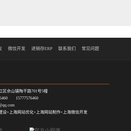
发
微信开发
进销存ERP
联系我们
常见问题
江区佘山镇陶干路701号5幢
7-6460 15777576460
@qq.com
建设+上海网站优化+上海网站制作+上海微信开发