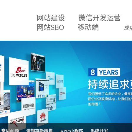
网站建设
微信开发运营
网站SEO
移动端
成
建设方案
微信小程序
关于我们
网
百度排名专家
企业文化
网
建设方案
微信分销
招贤纳士
网
三级分销直销系统
联系我们
微
案
网站SEO优化
公司公告
AP
移动APP开发
系
理系统
网站托管代运营
进
常见问题
进销存新零售
APP/小程序
系统开发