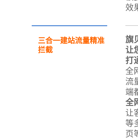
效
旗
三合一建站流量精准
让
拦截
打
全
流
端
全
让
等
页