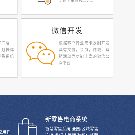
防伪防窜货管理等...
微信开发
下门店，
根据客户行业需求定制开发
，赶快体
具有支付，会员，商城，营
零售系统
销活动等功能丰富的微信公
众平台...
新零售电商系统
智慧零售系统 全国/区域零售
S应用程