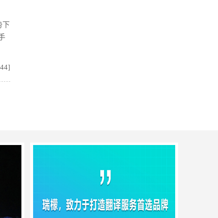
势下
手
:44]