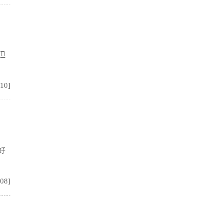
但
:10]
好
:08]