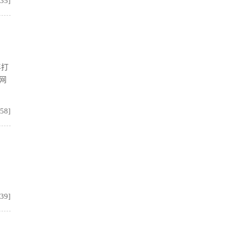
:35]
年打
网
:58]
:39]