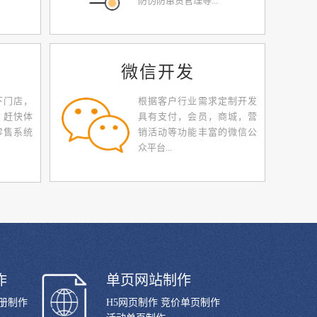
防伪防窜货管理等...
微信开发
下门店，
根据客户行业需求定制开发
，赶快体
具有支付，会员，商城，营
零售系统
销活动等功能丰富的微信公
众平台...
作
单页网站制作
画册制作
H5网页制作 竞价单页制作