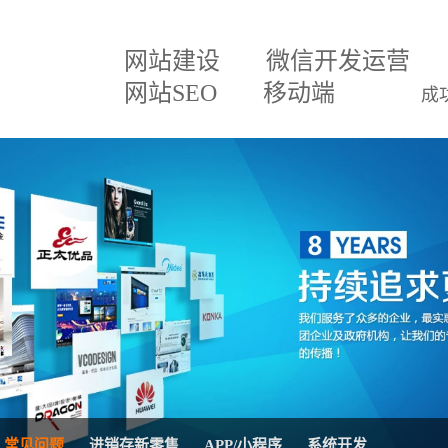
网站建设
微信开发运营
网站SEO
移动端
成
建设方案
微信小程序
关于我们
网
百度排名专家
企业文化
网
建设方案
微信分销
招贤纳士
网
三级分销直销系统
联系我们
微
案
网站SEO优化
公司公告
AP
移动APP开发
系
理系统
网站托管代运营
进
常见问题
进销存新零售
APP/小程序
系统开发