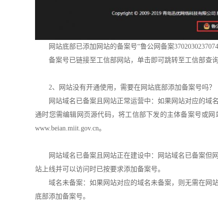
网站底部已添加网站的备案号“鲁公网备案3702030237074
备案号已链接至工信部网站，单击即可跳转至工信部查
2、网站没有开通使用，需要在网站底部添加备案号吗？
网站域名已备案且网站正常运营中：
如果网站对应的域
通时您需编辑网页源代码，将工信部下发的主体备案号或网
www.beian.miit.gov.cn。
网站域名已备案且网站正在建设中：
网站域名已备案但
站上线并可以访问时已按要求添加备案号。
域名未备案：
如果网站对应的域名未备案，则无需在网
底部添加备案号。