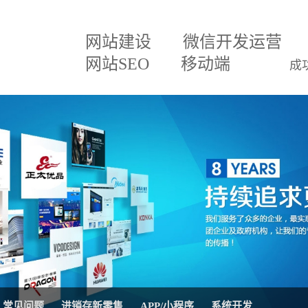
网站建设
微信开发运营
网站SEO
移动端
成
建设方案
微信小程序
关于我们
网
百度排名专家
企业文化
网
建设方案
微信分销
招贤纳士
网
三级分销直销系统
联系我们
微
案
网站SEO优化
公司公告
AP
移动APP开发
系
理系统
网站托管代运营
进
常见问题
进销存新零售
APP/小程序
系统开发