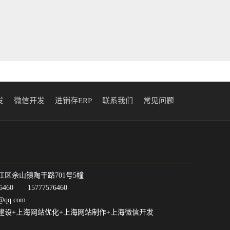
发
微信开发
进销存ERP
联系我们
常见问题
江区佘山镇陶干路701号5幢
7-6460 15777576460
@qq.com
建设+上海网站优化+上海网站制作+上海微信开发