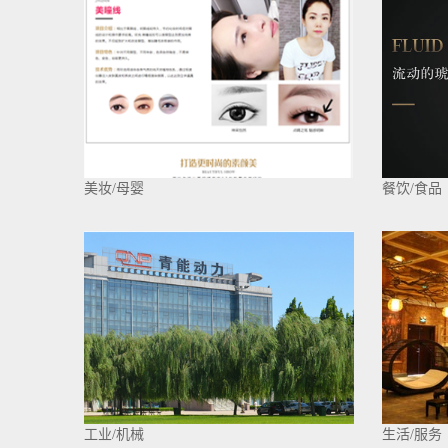
美妆/母婴
餐饮/食品
工业/机械
生活/服务