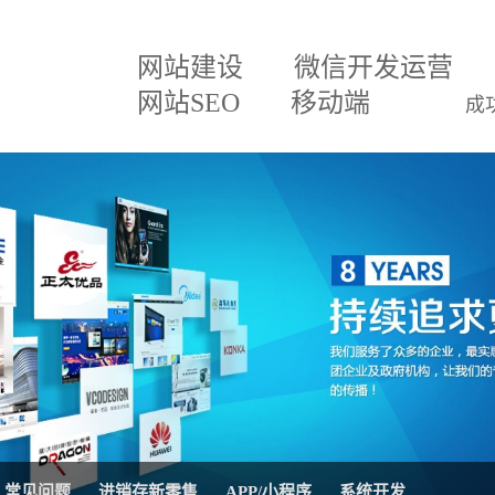
网站建设
微信开发运营
网站SEO
移动端
成
建设方案
微信小程序
关于我们
网
百度排名专家
企业文化
网
建设方案
微信分销
招贤纳士
网
三级分销直销系统
联系我们
微
案
网站SEO优化
公司公告
AP
移动APP开发
系
理系统
网站托管代运营
进
常见问题
进销存新零售
APP/小程序
系统开发