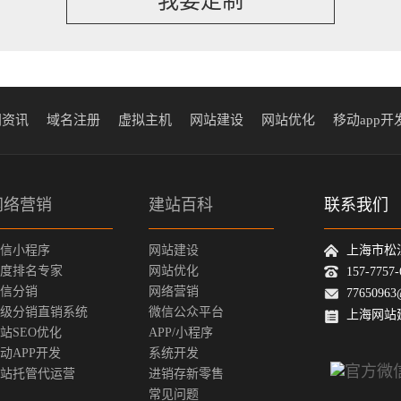
我要定制
闻资讯
域名注册
虚拟主机
网站建设
网站优化
移动app开
网络营销
建站百科
联系我们
信小程序
网站建设
上海市松
度排名专家
网站优化
157-775
信分销
网络营销
77650963
级分销直销系统
微信公众平台
上海网站
站SEO优化
APP/小程序
动APP开发
系统开发
站托管代运营
进销存新零售
常见问题