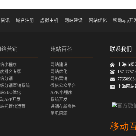
闻资讯
域名注册
虚拟主机
网站建设
网站优化
移动app开
网络营销
建站百科
联系我们
信小程序
网站建设
上海市松
度排名专家
网站优化
157-775
信分销
网络营销
77650963
级分销直销系统
微信公众平台
上海网站
站SEO优化
APP/小程序
动APP开发
系统开发
站托管代运营
进销存新零售
常见问题
移动