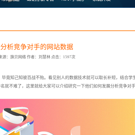
方案
常
台
如何分析竞争对手的网站数据
0:32 来源：旗贝网络 作者：刘慧林 点击：1597次
赋
据，毕竟知己知彼百战不殆。看见别人的数据技术就可以取长补短，结合学
排名就不难了，这里就给大家可以介绍研究一下他们如何发展分析竞争对