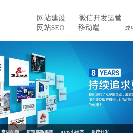
网站建设
微信开发运营
网站SEO
移动端
成
建设方案
微信小程序
关于我们
网
百度排名专家
企业文化
网
建设方案
微信分销
招贤纳士
网
三级分销直销系统
联系我们
微
案
网站SEO优化
公司公告
AP
移动APP开发
系
理系统
网站托管代运营
进
常见问题
进销存新零售
APP/小程序
系统开发