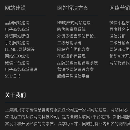
网站建设
网站解决方案
网络营
品牌网站建设
H5响应式网站建设方案
微信小程序
电子商务商城
防伪防窜货系统
百度排名专
外贸网站建设
外贸多语言网站建设方案
微信分销
手机网站建设
三级分销系统
三级分销直
HTML5网站建设
网站推广优化方案
网站SEO
网站SEO优化
在线进销存管理
移动APP开
微信平台建设
品牌加盟营销管理系统
网站托管代
电子商务商城建设
营销型网站建设方案
SSL证书
超级导购微信平台
关于我们
上海旗贝才才富信息咨询有限责任公司是一家以网站建设、网站优化
咨询为主的互联网高科技公司，是专业的互联网+平台定制、新旧动能
富设计和开发经验的高素质、高学历人才，同时拥有业内知名的网络