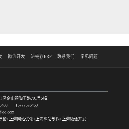
发
微信开发
进销存ERP
联系我们
常见问题
江区佘山镇陶干路701号5幢
7-6460 15777576460
@qq.com
建设+上海网站优化+上海网站制作+上海微信开发