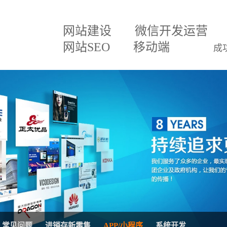
网站建设
微信开发运营
网站SEO
移动端
成
建设方案
微信小程序
关于我们
网
百度排名专家
企业文化
网
建设方案
微信分销
招贤纳士
网
三级分销直销系统
联系我们
微
案
网站SEO优化
公司公告
AP
移动APP开发
系
理系统
网站托管代运营
进
常见问题
进销存新零售
APP/小程序
系统开发