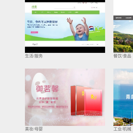
生活/服务
餐饮/食品
美妆/母婴
工业/机械