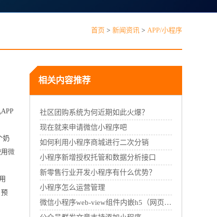
见问题
首页
>
新闻资讯
>
APP/小程序
相关内容推荐
APP
能线下门店，线上线下一体经营
社区团购系统为何近期如此火爆？
现在就来申请微信小程序吧
个奶
如何利用小程序商城进行二次分销
使用
微
小程序新增授权托管和数据分析接口
新零售行业开发小程序有什么优势？
用
小程序怎么运营管理
、预
微信小程序web-view组件内嵌h5（网页）配置流程