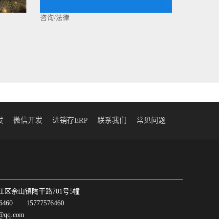
咨询/法律
发
微信开发
进销存ERP
联系我们
常见问题
江区佘山镇陶干路701号5幢
7-6460 15777576460
@qq.com