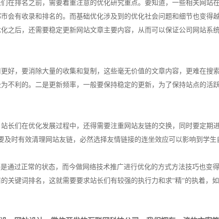
长们在排名之前，需要着重注意的优化研究重点。要知道，一些相关网站
都市会有收录和排名的。而基础优化涉及到的优化社会问题和细节也变得
优化之后，还需要稳定更新网站文章主要内容，从而可以保证公司网站系
用更好，要消除大量的收集和复制，这些毫无价值的文章内容，更难在搜
极为不利的。二是更新频率，一般要保持稳定的更新，为了保持站点的活
，站长们在优化发展过程中，还得需要注重网站友链的交换，同时要定期
要及时有效清理网站友链，必然选择友情链接的连坐效应可以影响到学生
都是通过正常的状态，而今做网络技术推广进行优化的方式方法技巧也变
的关键词排名，这就需要要求站长们有较强的执行力和求“精“的执着，