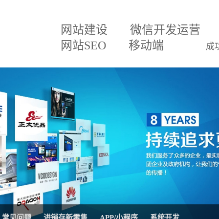
网站建设
微信开发运营
网站SEO
移动端
成
建设方案
微信小程序
关于我们
网
百度排名专家
企业文化
网
建设方案
微信分销
招贤纳士
网
三级分销直销系统
联系我们
微
案
网站SEO优化
公司公告
AP
移动APP开发
系
理系统
网站托管代运营
进
常见问题
进销存新零售
APP/小程序
系统开发