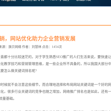
方案
常
台
销，网站优化助力企业营销发展
7:28 来源：旗贝网络 作者：刘慧林 点击：1454次
直都十分比较迷茫的，对于学生熟悉SEO推广的人们生活来说，要快速
赋
优化教学技巧和营销管理思维，是一些企业所不具备的，所以我国大部分
化要怎么做
关键词排名
呢?
的时候就不会注意这些细节，而合理地选择和布局网站关键词是一个好的
优化，很多行业关键词的竞争也随之增加，网络推广排名也是如此，还有
的流量基础。